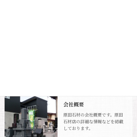
コ
ナ
ン
ビ
テ
ゲ
ン
ー
ツ
シ
へ
ョ
ス
ン
会社情報
キ
に
ッ
移
プ
動
ホーム
会社情報
会社概要
原田石材の会社概要です。原田
石材店の詳細な情報などを掲載
しております。